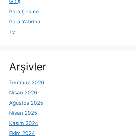
Giriş
Para Çekme
Para Yatırma
Tv
Arşivler
Temmuz 2026
Nisan 2026
Ağustos 2025
Nisan 2025
Kasım 2024
Ekim 2024