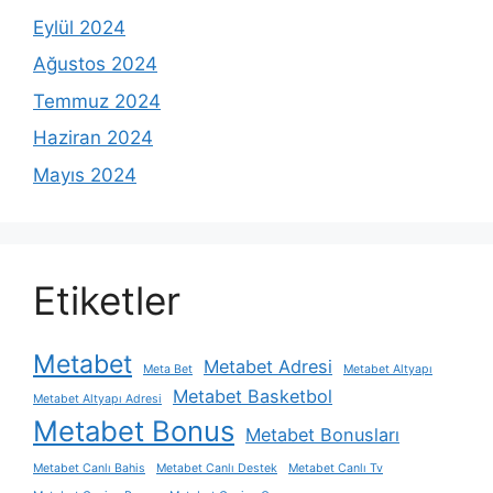
Eylül 2024
Ağustos 2024
Temmuz 2024
Haziran 2024
Mayıs 2024
Etiketler
Metabet
Metabet Adresi
Meta Bet
Metabet Altyapı
Metabet Basketbol
Metabet Altyapı Adresi
Metabet Bonus
Metabet Bonusları
Metabet Canlı Bahis
Metabet Canlı Destek
Metabet Canlı Tv