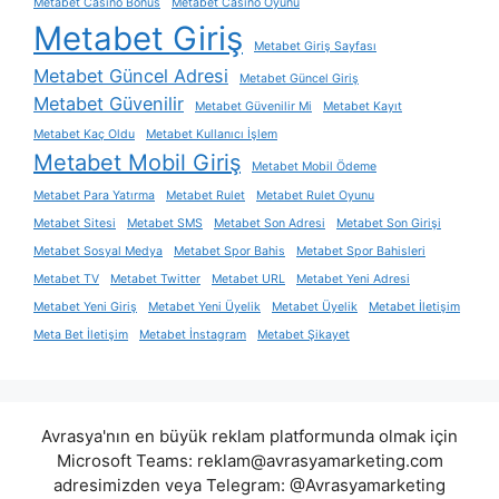
Metabet Casino Bonus
Metabet Casino Oyunu
Metabet Giriş
Metabet Giriş Sayfası
Metabet Güncel Adresi
Metabet Güncel Giriş
Metabet Güvenilir
Metabet Güvenilir Mi
Metabet Kayıt
Metabet Kaç Oldu
Metabet Kullanıcı İşlem
Metabet Mobil Giriş
Metabet Mobil Ödeme
Metabet Para Yatırma
Metabet Rulet
Metabet Rulet Oyunu
Metabet Sitesi
Metabet SMS
Metabet Son Adresi
Metabet Son Girişi
Metabet Sosyal Medya
Metabet Spor Bahis
Metabet Spor Bahisleri
Metabet TV
Metabet Twitter
Metabet URL
Metabet Yeni Adresi
Metabet Yeni Giriş
Metabet Yeni Üyelik
Metabet Üyelik
Metabet İletişim
Meta Bet İletişim
Metabet İnstagram
Metabet Şikayet
Avrasya'nın en büyük reklam platformunda olmak için
Microsoft Teams:
reklam@avrasyamarketing.com
adresimizden veya Telegram: @Avrasyamarketing