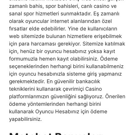
zamanlı bahis, spor bahisleri, canlı casino ve
sanal spor hizmetleri sunmaktadır. Eş zamanlı
olarak oyuncular internet alanlarından özel
fırsatlar elde edebilirler. Yine de kullanıcıların
web sitemizde bulunan hizmetlere erişebilmek
için para harcaması gerekiyor. Sitemize katılmak
için, henüz bir oyuncu hesabınız yoksa kayıt
formumuzla hemen kayıt olabilirsiniz. Ödeme
seçeneklerinden herhangi birini kullanabilmeniz
için oyuncu hesabınızla sisteme giriş yapmanız
gerekmektedir. En güvenilir bankacılık
tekniklerini kullanarak çevrimiçi Casino
platformlarımızın güvenliğini sağlıyoruz. Önerilen
ödeme yöntemlerinden herhangi birini
kullanarak Oyuncu Hesabınız için ödeme
yapabilirsiniz.