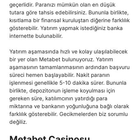
geçerlidir. Paranızı mümkün olan en düşük
tutara göre tahsis edebilirsiniz. Bununla birlikte,
kısıtlama bir finansal kuruluştan diğerine farklılık
gösterebilir. Yatırım yapmak istediğiniz banka
internette bulunabilir.
Yatırım aşamasında hızlı ve kolay ulaşılabilecek
bir yer olan Metabet bulunuyoruz. Yatırım
aşamasının tamamlanmasının ardından başvuru
süreci hemen başlayabilir. Nakit paranın
işlenmesi genellikle 5-10 dakika sürer. Bununla
birlikte, depozitonun işleme koyulması için
gereken süre, katılımcının yatırdığı para
miktarına ve bankanın yoğunluğuna bağlı olarak
farklılık gösterebilir. Gecikmelerden biz sorumlu
değiliz.
Metabet Casinosu