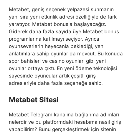
Metabet, geniş seçenek yelpazesi sunmanın
yanı sıra yeni etkinlik adresi özelliğiyle de fark
yaratıyor. Metabet bonusla başlayacağız.
Giderek daha fazla sayıda üye Metabet bonus
programlarına katılmayı seçiyor. Ayrıca
oyunseverlerin heyecanla beklediği, yeni
anlatımlara sahip oyunlar da mevcut. Bu konuda
spor bahisleri ve casino oyunları gibi yeni
oyunlar ortaya çıktı. En yeni ödeme teknolojisi
sayesinde oyuncular artık çeşitli giriş
adresleriyle daha fazla seçeneğe sahip.
Metabet Sitesi
Metabet Telegram kanalına bağlanma adımları
nelerdir ve bu platformdaki hesabıma nasıl giriş
yapabilirim? Bunu gerçekleştirmek için sitenin