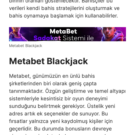
birinin oranları gösterilecektir. Bahisçiler bu
verileri kendi bahis stratejilerini oluşturmak ve
bahis oynamaya başlamak için kullanabilirler.
Metabet Blackjack
Metabet Blackjack
Metabet, günümüzün en ünlü bahis
şirketlerinden biri olarak geniş çapta
tanınmaktadır. Özgün geliştirme ve temel altyapı
sistemleriyle kesintisiz bir oyun deneyimi
sunduğunu belirtmek gerekiyor. Üstelik yeni
adres artık ek seçenekler de sunuyor. Bu
fırsatlar yalnızca yeni kaydolmuş kişiler için
geçerlidir. Bu durumda bonusların devreye