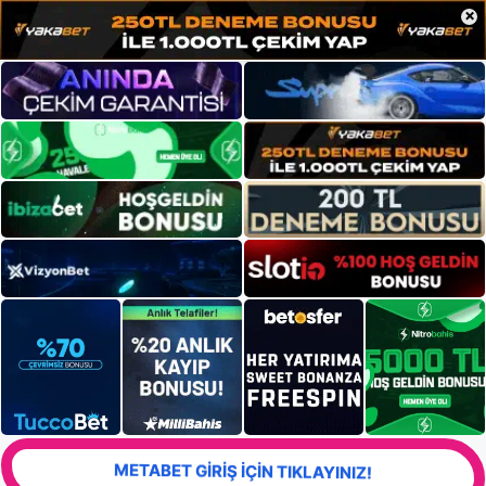
×
METABET GİRİŞ İÇİN TIKLAYINIZ!