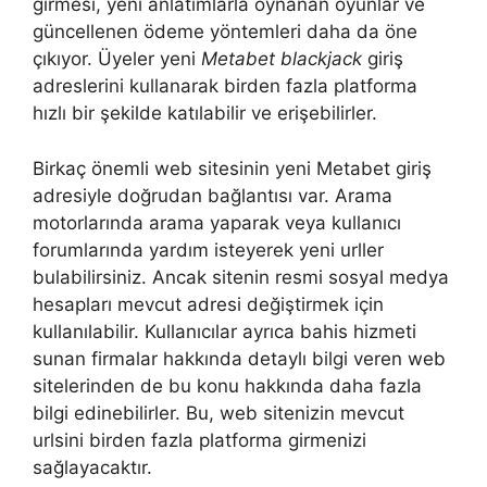
girmesi, yeni anlatımlarla oynanan oyunlar ve
güncellenen ödeme yöntemleri daha da öne
çıkıyor. Üyeler yeni
Metabet blackjack
giriş
adreslerini kullanarak birden fazla platforma
hızlı bir şekilde katılabilir ve erişebilirler.
Birkaç önemli web sitesinin yeni Metabet giriş
adresiyle doğrudan bağlantısı var. Arama
motorlarında arama yaparak veya kullanıcı
forumlarında yardım isteyerek yeni urller
bulabilirsiniz. Ancak sitenin resmi sosyal medya
hesapları mevcut adresi değiştirmek için
kullanılabilir. Kullanıcılar ayrıca bahis hizmeti
sunan firmalar hakkında detaylı bilgi veren web
sitelerinden de bu konu hakkında daha fazla
bilgi edinebilirler. Bu, web sitenizin mevcut
urlsini birden fazla platforma girmenizi
sağlayacaktır.