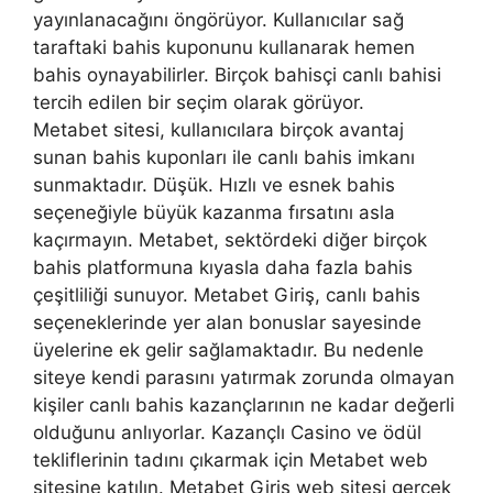
yayınlanacağını öngörüyor. Kullanıcılar sağ
taraftaki bahis kuponunu kullanarak hemen
bahis oynayabilirler. Birçok bahisçi canlı bahisi
tercih edilen bir seçim olarak görüyor.
Metabet sitesi, kullanıcılara birçok avantaj
sunan bahis kuponları ile canlı bahis imkanı
sunmaktadır. Düşük. Hızlı ve esnek bahis
seçeneğiyle büyük kazanma fırsatını asla
kaçırmayın. Metabet, sektördeki diğer birçok
bahis platformuna kıyasla daha fazla bahis
çeşitliliği sunuyor. Metabet Giriş, canlı bahis
seçeneklerinde yer alan bonuslar sayesinde
üyelerine ek gelir sağlamaktadır. Bu nedenle
siteye kendi parasını yatırmak zorunda olmayan
kişiler canlı bahis kazançlarının ne kadar değerli
olduğunu anlıyorlar. Kazançlı Casino ve ödül
tekliflerinin tadını çıkarmak için Metabet web
sitesine katılın. Metabet Giriş web sitesi gerçek