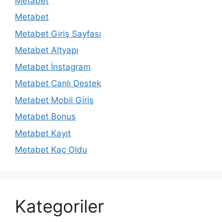
Metabet
Metabet
Metabet Giriş Sayfası
Metabet Altyapı
Metabet İnstagram
Metabet Canlı Destek
Metabet Mobil Giriş
Metabet Bonus
Metabet Kayıt
Metabet Kaç Oldu
Kategoriler