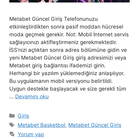
Metabet Güncel Giriş Telefonunuzu
etkinleştirdikten sonra pasif moddan hücresel
moda geçmek gerekir. Not: Mobil İnternet servis
sağlayıcınızı aktifleştirmeniz gerekmektedir.
İSS’nizi açtıktan sonra adres bölümüne gidin ve
yeni Metabet Güncel Giriş giriş adresimizi veya
Metabet giriş bağlantısı ifademizi girin.
Herhangi bir yazılım yüklemediğiniz anlaşılıyor.
Bu uygulamanın mobil versiyonu belirtildi.
Uygun destekle başlayacak ve size gerekli tüm
…
Devamını oku
Kategoriler
Giriş
Etiketler
Metabet Basketbol
,
Metabet Güncel Giriş
Yorum yap