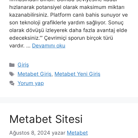
hızlanarak potansiyel olarak maksimum miktarı
kazanabilirsiniz. Platform canlı bahis sunuyor ve
son teknoloji grafiklerle yardım sağlıyor. Sonuç
olarak dövüşü izleyerek daha fazla avantaj elde
edeceksiniz.’” Çevrimiçi sporun birçok türü
vardır. …
Devamını oku
Kategoriler
Giriş
Etiketler
Metabet Giriş
,
Metabet Yeni Giriş
Yorum yap
Metabet Sitesi
Ağustos 8, 2024
yazar
Metabet