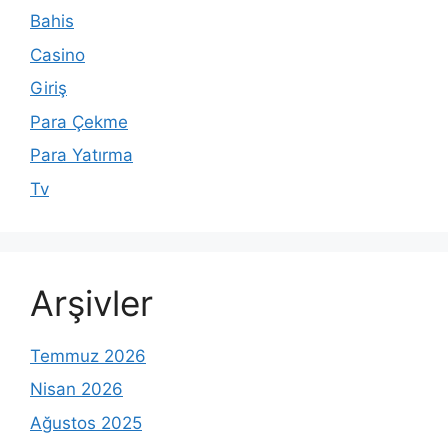
Bahis
Casino
Giriş
Para Çekme
Para Yatırma
Tv
Arşivler
Temmuz 2026
Nisan 2026
Ağustos 2025