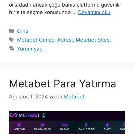
ortadadır ancak çoğu bahis platformu güvenilir
bir site seçme konusunda …
Devamını oku
Kategoriler
Giriş
Etiketler
Metabet Güncel Adresi
,
Metabet Sitesi
Yorum yap
Metabet Para Yatırma
Ağustos 1, 2024
yazar
Metabet