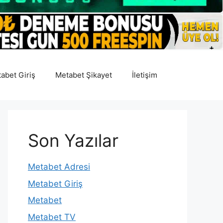
abet Giriş
Metabet Şikayet
İletişim
Son Yazılar
Metabet Adresi
Metabet Giriş
Metabet
Metabet TV