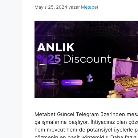
Mayıs 25, 2024
yazar
Metabet
Metabet Güncel Telegram üzerinden mesaj 
çalışmalarına başlıyor. İhtiyacınız olan ç
hem mevcut hem de potansiyel üyelerle payl
çözmenin en basit yöntemidir. Daha fazla 