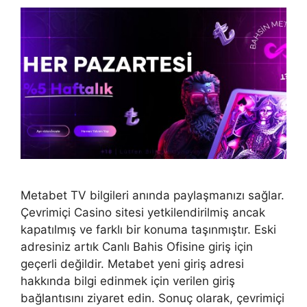
Metabet TV bilgileri anında paylaşmanızı sağlar.
Çevrimiçi Casino sitesi yetkilendirilmiş ancak
kapatılmış ve farklı bir konuma taşınmıştır. Eski
adresiniz artık Canlı Bahis Ofisine giriş için
geçerli değildir. Metabet yeni giriş adresi
hakkında bilgi edinmek için verilen giriş
bağlantısını ziyaret edin. Sonuç olarak, çevrimiçi