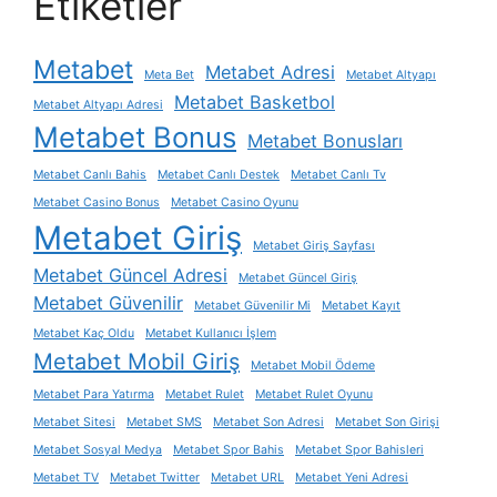
Etiketler
Metabet
Metabet Adresi
Meta Bet
Metabet Altyapı
Metabet Basketbol
Metabet Altyapı Adresi
Metabet Bonus
Metabet Bonusları
Metabet Canlı Bahis
Metabet Canlı Destek
Metabet Canlı Tv
Metabet Casino Bonus
Metabet Casino Oyunu
Metabet Giriş
Metabet Giriş Sayfası
Metabet Güncel Adresi
Metabet Güncel Giriş
Metabet Güvenilir
Metabet Güvenilir Mi
Metabet Kayıt
Metabet Kaç Oldu
Metabet Kullanıcı İşlem
Metabet Mobil Giriş
Metabet Mobil Ödeme
Metabet Para Yatırma
Metabet Rulet
Metabet Rulet Oyunu
Metabet Sitesi
Metabet SMS
Metabet Son Adresi
Metabet Son Girişi
Metabet Sosyal Medya
Metabet Spor Bahis
Metabet Spor Bahisleri
Metabet TV
Metabet Twitter
Metabet URL
Metabet Yeni Adresi