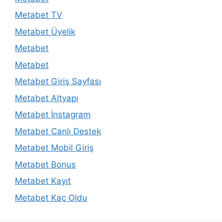
Metabet TV
Metabet Üyelik
Metabet
Metabet
Metabet Giriş Sayfası
Metabet Altyapı
Metabet İnstagram
Metabet Canlı Destek
Metabet Mobil Giriş
Metabet Bonus
Metabet Kayıt
Metabet Kaç Oldu