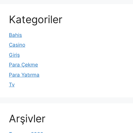
Kategoriler
Bahis
Casino
Giriş
Para Çekme
Para Yatırma
Tv
Arşivler