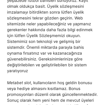
yelpazede futbol bahisleri sunuyoruz. Kayıt
olmak oldukça basit. Üyelik sözleşmesini
imzalamayı bitirdikten sonra lütfen üyelik
sözleşmesini tekrar gözden geçirin. Web
sitemizde neler yapabileceğiniz ve yapmanız
gerekenler hakkında daha fazla bilgi edinmek
için lütfen Üyelik Sözleşmemizi okuyun.
Sistemimiz son teknoloji ve gelişmiş bir
sistemdir. Önemli miktarda parayla bahis
oynama fırsatınız var ve kazanacağınıza
güvenebilirsiniz. Gereksinimlerinize göre
değiştirilebilen ve geliştirilebilen bir sistem
yaratıyoruz
Metabet slot
, kullanıcıların hoş geldin bonusu
veya hediye almasını kısıtlamaz. Bonus
promosyonları düzenli olarak güncellenmektedir.
Sonuç olarak hem yeni hem de mevcut üyeleri