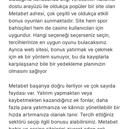
dostu arayüzü ile oldukça popüler bir site olan
Metabet adresi
, çok çeşitli ve oldukça etkili
bonus oyunları sunmaktadır. Site hem spor
bahisçileri hem de casino kullanıcıları için
uygundur. Hangi seçeneği seçerseniz seçin,
tercihlerinize en uygun oyunu bulacaksınız.
Ayrıca web sitesi, bonus yatırmak ve çekmek
için ek bir yöntem sunuyor, bu da kayıplarla
karşılaşsanız bile bir yedekleme planınızın
olmasını sağlıyor
Metabet başarıya doğru ilerliyor ve çok sayıda
faydası var. Yatırım yapmaktan veya
kaybetmekten kazandığınız ek fonlar, daha
fazla para yatırmanıza ve kârınızı yönetilebilir bir
hızda artırmanıza olanak tanır. Tercih ettiğiniz
sektörü seçip ilgili bonusu alabilirsiniz. Metabet
bahis ve casino sitelerini ziyaret eden çok