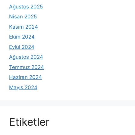
Ağustos 2025
Nisan 2025
Kasım 2024
Ekim 2024
Eylül 2024
Ağustos 2024
Temmuz 2024
Haziran 2024
Mayıs 2024
Etiketler