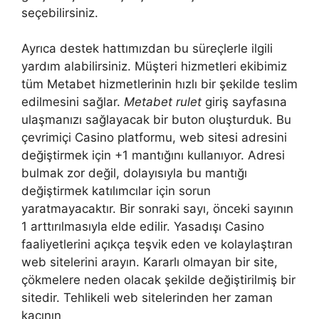
seçebilirsiniz.
Ayrıca destek hattımızdan bu süreçlerle ilgili
yardım alabilirsiniz. Müşteri hizmetleri ekibimiz
tüm Metabet hizmetlerinin hızlı bir şekilde teslim
edilmesini sağlar.
Metabet rulet
giriş sayfasına
ulaşmanızı sağlayacak bir buton oluşturduk. Bu
çevrimiçi Casino platformu, web sitesi adresini
değiştirmek için +1 mantığını kullanıyor. Adresi
bulmak zor değil, dolayısıyla bu mantığı
değiştirmek katılımcılar için sorun
yaratmayacaktır. Bir sonraki sayı, önceki sayının
1 arttırılmasıyla elde edilir. Yasadışı Casino
faaliyetlerini açıkça teşvik eden ve kolaylaştıran
web sitelerini arayın. Kararlı olmayan bir site,
çökmelere neden olacak şekilde değiştirilmiş bir
sitedir. Tehlikeli web sitelerinden her zaman
kaçının