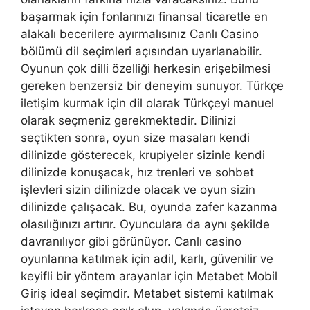
başarmak için fonlarınızı finansal ticaretle en
alakalı becerilere ayırmalısınız Canlı Casino
bölümü dil seçimleri açısından uyarlanabilir.
Oyunun çok dilli özelliği herkesin erişebilmesi
gereken benzersiz bir deneyim sunuyor. Türkçe
iletişim kurmak için dil olarak Türkçeyi manuel
olarak seçmeniz gerekmektedir. Dilinizi
seçtikten sonra, oyun size masaları kendi
dilinizde gösterecek, krupiyeler sizinle kendi
dilinizde konuşacak, hız trenleri ve sohbet
işlevleri sizin dilinizde olacak ve oyun sizin
dilinizde çalışacak. Bu, oyunda zafer kazanma
olasılığınızı artırır. Oyunculara da aynı şekilde
davranılıyor gibi görünüyor. Canlı casino
oyunlarına katılmak için adil, karlı, güvenilir ve
keyifli bir yöntem arayanlar için Metabet Mobil
Giriş ideal seçimdir. Metabet sistemi katılmak