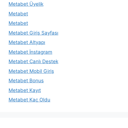
Metabet Üyelik
Metabet
Metabet
Metabet Giriş Sayfası
Metabet Altyapı
Metabet İnstagram
Metabet Canlı Destek
Metabet Mobil Giriş
Metabet Bonus
Metabet Kayıt
Metabet Kaç Oldu