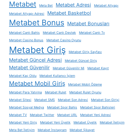
Metabet
Metabet Adresi
Meta Bet
Metabet Altyapı
Metabet Basketbol
Metabet Altyapı Adresi
Metabet Bonus
Metabet Bonusları
Metabet Canlı Bahis
Metabet Canlı Destek
Metabet Canlı Tv
Metabet Casino Bonus
Metabet Casino Oyunu
Metabet Giriş
Metabet Giriş Sayfası
Metabet Güncel Adresi
Metabet Güncel Giriş
Metabet Güvenilir
Metabet Güvenilir Mi
Metabet Kayıt
Metabet Kaç Oldu
Metabet Kullanıcı İşlem
Metabet Mobil Giriş
Metabet Mobil Ödeme
Metabet Para Yatırma
Metabet Rulet
Metabet Rulet Oyunu
Metabet Sitesi
Metabet SMS
Metabet Son Adresi
Metabet Son Girişi
Metabet Sosyal Medya
Metabet Spor Bahis
Metabet Spor Bahisleri
Metabet TV
Metabet Twitter
Metabet URL
Metabet Yeni Adresi
Metabet Yeni Giriş
Metabet Yeni Üyelik
Metabet Üyelik
Metabet İletişim
Meta Bet İletişim
Metabet İnstagram
Metabet Şikayet